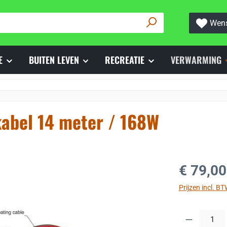
Wens
E
BUITEN LEVEN
RECREATIE
VERWARMING
kabel 14 meter / 168W
Normale prijs
€ 79,00
Prijzen incl. B
Producthoeveelh