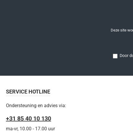
144W voorraad DF-12-144
144W voorraad DF-12-144
12 mtr 144 - 216W
12 mtr 144 - 216W
voorraad DF-14-168 14 mtr
voorraad DF-14-168 14 mtr
168 - 252W voorraad DF-
168 - 252W speciale
18-216 18 mtr 216 - 324W
bestelling DF-18-216 18
Deze site w
voorraad DF-25-300 25 mtr
mtr 216 - 324W speciale
300 - 450W voorraad DF-
bestelling DF-25-300 25
36-432 36 mtr 432 - 648W
mtr 300 - 450W speciale
Door do
speciale bestelling DF-48-
bestelling DF-36-432 36
576 48 mtr 576 - 864W
mtr 432 - 648W speciale
speciale bestelling
bestelling DF-48-576 48
mtr 576 - 864W speciale
bestellin
SERVICE HOTLINE
Ondersteuning en advies via:
+31 85 40 10 130
ma-vr, 10.00 - 17.00 uur