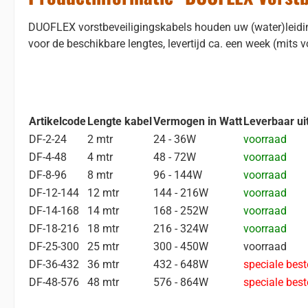
DUOFLEX vorstbeveiligingskabels houden uw (water)leiding v
voor de beschikbare lengtes, levertijd ca. een week (mits v
Artikelcode
Lengte kabel
Vermogen in Watt
Leverbaar uit
DF-2-24
2 mtr
24 - 36W
voorraad
DF-4-48
4 mtr
48 - 72W
voorraad
DF-8-96
8 mtr
96 - 144W
voorraad
DF-12-144
12 mtr
144 - 216W
voorraad
DF-14-168
14 mtr
168 - 252W
voorraad
DF-18-216
18 mtr
216 - 324W
voorraad
DF-25-300
25 mtr
300 - 450W
voorraad
DF-36-432
36 mtr
432 - 648W
speciale best
DF-48-576
48 mtr
576 - 864W
speciale best