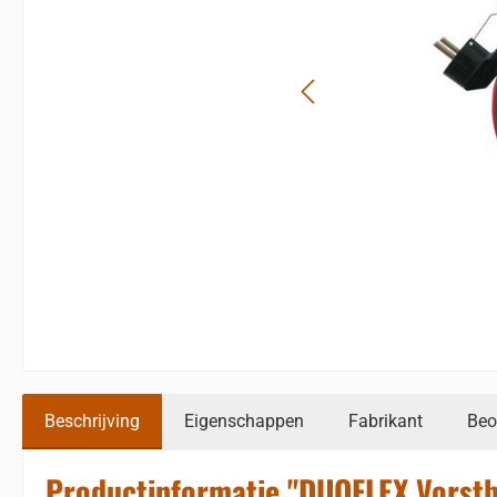
Beschrijving
Eigenschappen
Fabrikant
Beo
Productinformatie "DUOFLEX Vorstb