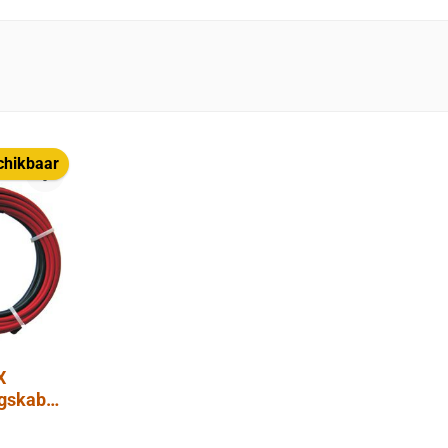
chikbaar
X
ngskabel
144W