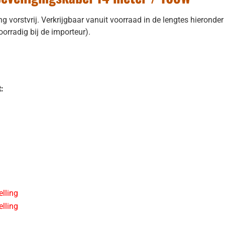
orstvrij. Verkrijgbaar vanuit voorraad in de lengtes hieronder v
oorradig bij de importeur).
:
elling
elling