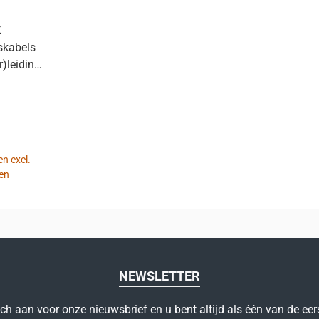
X
skabels
)leiding
ijgbaar
 in de
, 8m en
s zijn te
 prijs:
ieronder
en excl.
ikbare
en
 ca. een
ig bij de
mand
NEWSLETTER
ich aan voor onze nieuwsbrief en u bent altijd als één van de eer