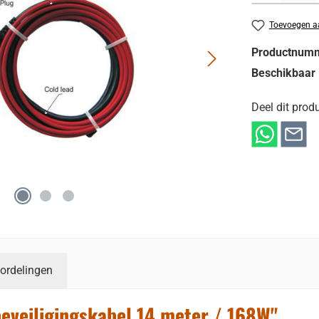
Toevoegen aa
Productnum
Beschikbaar 
Deel dit produ
ordelingen
eveiligingskabel 14 meter / 168W"