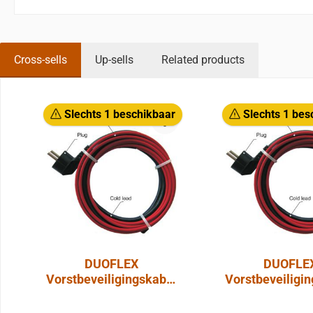
Cross-sells
Up-sells
Related products
Sla de afbeeldingengalerij over
Slechts 1 beschikbaar
Slechts 1 bes
DUOFLEX
DUOFLE
Vorstbeveiligingskabel
Vorstbeveiligi
14 meter / 168W
12 meter / 