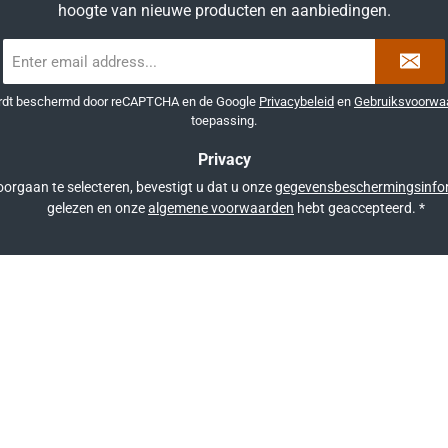
hoogte van nieuwe producten en aanbiedingen.
E-
mailadres
*
ordt beschermd door reCAPTCHA en de Google
Privacybeleid
en
Gebruiksvoorwa
toepassing.
Privacy
orgaan te selecteren, bevestigt u dat u onze
gegevensbeschermingsinfo
gelezen en onze
algemene voorwaarden
hebt geaccepteerd.
*
g