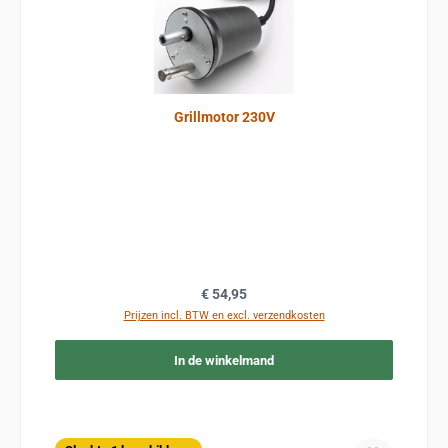
Grillmotor 230V
Normale prijs:
€ 54,95
Prijzen incl. BTW en excl. verzendkosten
In de winkelmand