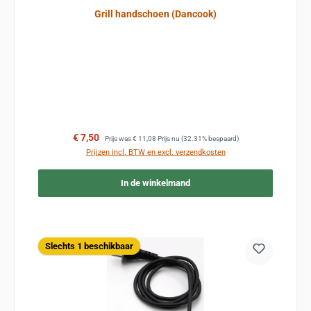
Grill handschoen (Dancook)
Verkoopprijs:
Normale prijs:
€ 7,50
Prijs was
€ 11,08
Prijs nu
(32.31% bespaard)
Prijzen incl. BTW en excl. verzendkosten
In de winkelmand
Slechts 1 beschikbaar