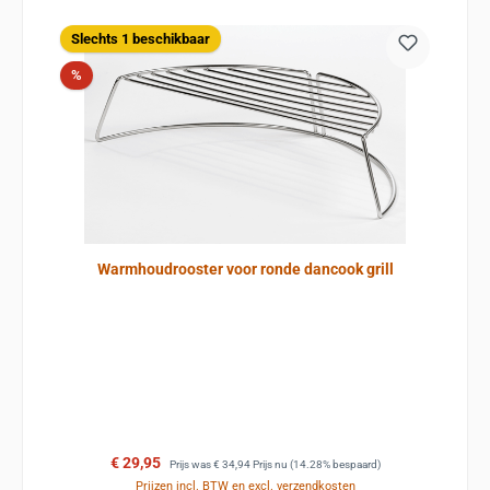
Slechts 1 beschikbaar
Korting
%
Warmhoudrooster voor ronde dancook grill
Verkoopprijs:
Normale prijs:
€ 29,95
Prijs was
€ 34,94
Prijs nu
(14.28% bespaard)
Prijzen incl. BTW en excl. verzendkosten