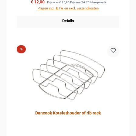
Verkoopprijs:
Normale prijs:
€ 12,00
Prijs was
€ 15,95
Prijs nu
(24.76% bespaard)
Prijzen incl. BTW en excl. verzendkosten
Details
Korting
%
Dancook Kotelethouder of rib rack