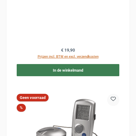
Normale prijs:
€ 19,90
Prijzen incl. BTW en excl. verzendkosten
In de winkelmand
Geen voorraad
Korting
%