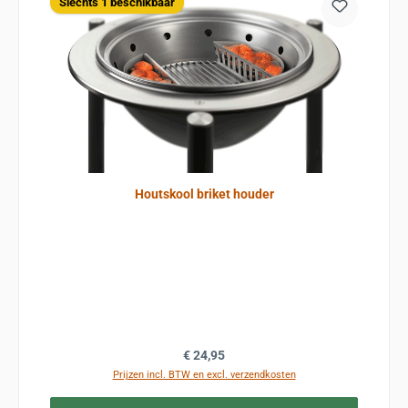
Slechts 1 beschikbaar
Houtskool briket houder
Normale prijs:
€ 24,95
Prijzen incl. BTW en excl. verzendkosten