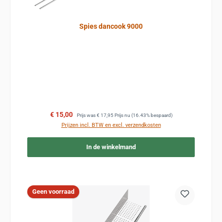
Spies dancook 9000
Verkoopprijs:
Normale prijs:
€ 15,00
Prijs was
€ 17,95
Prijs nu
(16.43% bespaard)
Prijzen incl. BTW en excl. verzendkosten
In de winkelmand
Geen voorraad