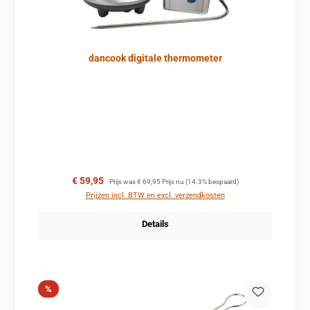
dancook digitale thermometer
Verkoopprijs:
Normale prijs:
€ 59,95
Prijs was
€ 69,95
Prijs nu
(14.3% bespaard)
Prijzen incl. BTW en excl. verzendkosten
Details
Korting
%