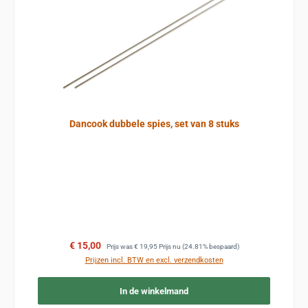
Dancook dubbele spies, set van 8 stuks
Verkoopprijs:
Normale prijs:
€ 15,00
Prijs was
€ 19,95
Prijs nu
(24.81% bespaard)
Prijzen incl. BTW en excl. verzendkosten
In de winkelmand