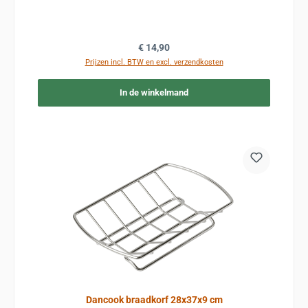
Normale prijs:
€ 14,90
Prijzen incl. BTW en excl. verzendkosten
In de winkelmand
Dancook braadkorf 28x37x9 cm