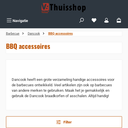
Ga naar de hoofdinhoud
Je hebt 0 items op j
Navigatie
Barbecue
Dancook
BBQ accessoires
BBQ accessoires
Dancook heeft een grote verzameling handige accessoires voor
de barbecues ontwikkeld. Veel artikelen zijn ook op barbecues
van andere merken te gebruiken. Maak het je gemakkelijk en
gebruik de Dancook braadkorfen of asschalen. Altijd handig!
Filter