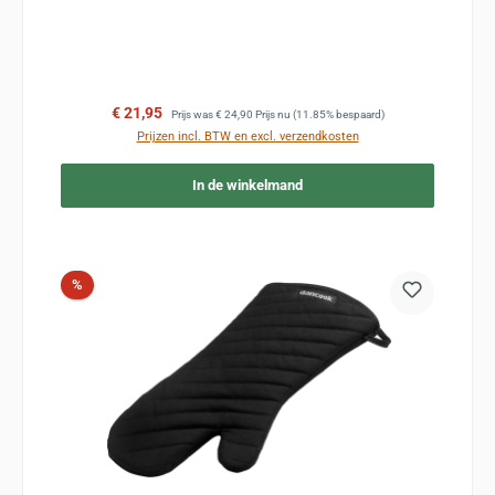
Verkoopprijs:
Normale prijs:
€ 21,95
Prijs was
€ 24,90
Prijs nu
(11.85% bespaard)
Prijzen incl. BTW en excl. verzendkosten
In de winkelmand
Korting
%