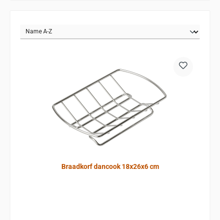
Braadkorf dancook 18x26x6 cm