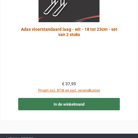
Adax vloerstandaard laag - wit - 18 tot 23cm - set
van 2 stuks
Normale prijs:
€ 37,95
Prijzen incl. BTW en excl. verzendkosten
In de winkelmand