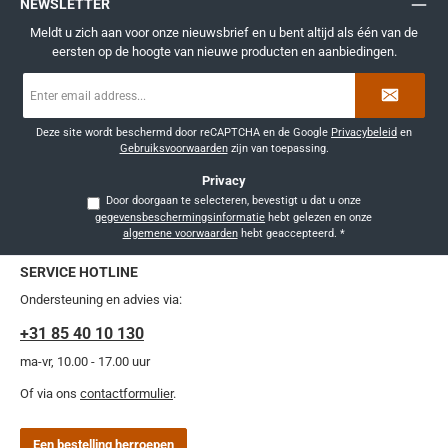
NEWSLETTER
Meldt u zich aan voor onze nieuwsbrief en u bent altijd als één van de
eersten op de hoogte van nieuwe producten en aanbiedingen.
E-
mailadres
*
Deze site wordt beschermd door reCAPTCHA en de Google
Privacybeleid
en
Gebruiksvoorwaarden
zijn van toepassing.
Privacy
Door doorgaan te selecteren, bevestigt u dat u onze
gegevensbeschermingsinformatie
hebt gelezen en onze
algemene voorwaarden
hebt geaccepteerd.
*
SERVICE HOTLINE
Ondersteuning en advies via:
+31 85 40 10 130
ma-vr, 10.00 - 17.00 uur
Of via ons
contactformulier
.
Een bestelling herroepen