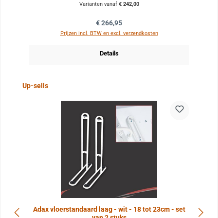
Varianten vanaf
€ 242,00
Normale prijs:
€ 266,95
Prijzen incl. BTW en excl. verzendkosten
Details
Sla de afbeeldingengalerij over
Up-sells
Adax vloerstandaard laag - wit - 18 tot 23cm - set
van 2 stuks