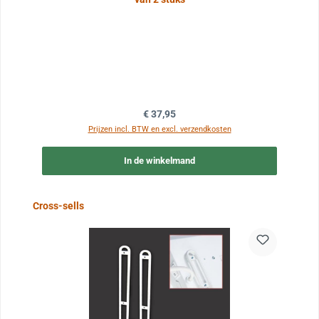
Normale prijs:
€ 37,95
Prijzen incl. BTW en excl. verzendkosten
In de winkelmand
Sla de afbeeldingengalerij over
Cross-sells