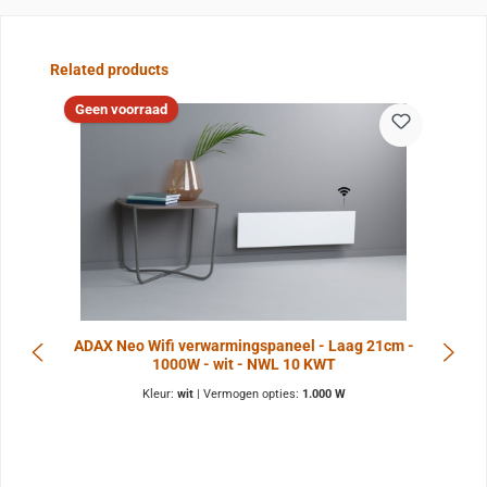
Sla de afbeeldingengalerij over
Related products
Geen voorraad
ADAX Neo Wifi verwarmingspaneel - Laag 21cm -
1000W - wit - NWL 10 KWT
Kleur:
wit
|
Vermogen opties:
1.000 W