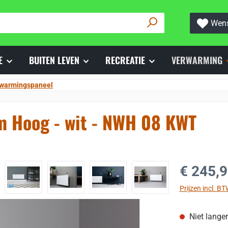
Wens
E
BUITEN LEVEN
RECREATIE
VERWARMING
rwarmingspaneel
m Hoog - wit - NWH 08 KWT
Normale prijs
€ 245,
Prijzen incl. B
Niet lange