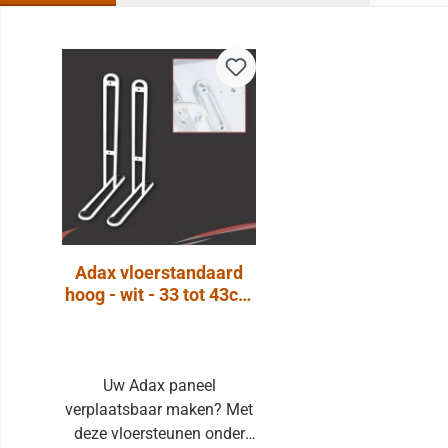
Sla de afbeeldingengalerij over
Adax vloerstandaard
hoog - wit - 33 tot 43cm
- set van 2 stuks
Uw Adax paneel
verplaatsbaar maken? Met
deze vloersteunen onder