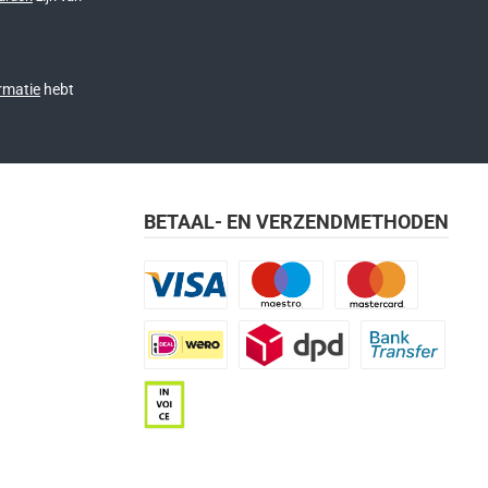
rmatie
hebt
BETAAL- EN VERZENDMETHODEN
Visa
Maestro
Mastercard
iDEAL | Wero
DPD
Bank transfer
Op rekening (betaaltermijn 21 dagen)