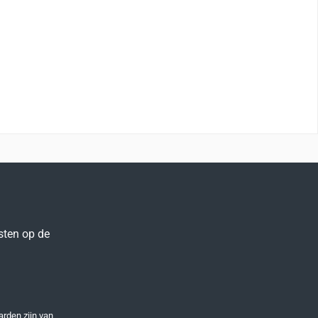
sten op de
arden
zijn van