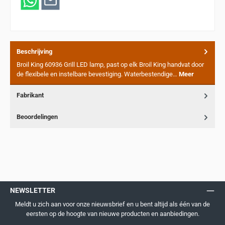
Beschrijving
Broil King 60936 Grill LED lamp, past op elk Broil King handvat door
de flexibele en instelbare bevestiging. Waterbestendige…
Meer
Fabrikant
Beoordelingen
NEWSLETTER
Meldt u zich aan voor onze nieuwsbrief en u bent altijd als één van de
eersten op de hoogte van nieuwe producten en aanbiedingen.