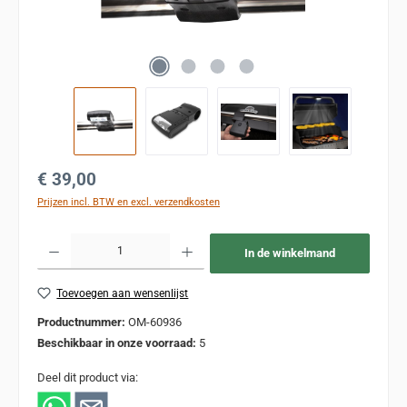
Normale prijs:
€ 39,00
Prijzen incl. BTW en excl. verzendkosten
Producthoeveelheid: Voer de gewenste hoeveelheid in of gebruik de knoppen om de
In de winkelmand
Toevoegen aan wensenlijst
Productnummer:
OM-60936
Beschikbaar in onze voorraad:
5
Deel dit product via: