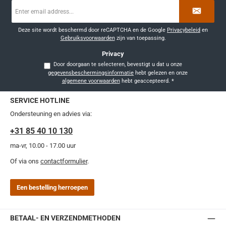
E-
mailadres
*
Deze site wordt beschermd door reCAPTCHA en de Google
Privacybeleid
en
Gebruiksvoorwaarden
zijn van toepassing.
Privacy
Door doorgaan te selecteren, bevestigt u dat u onze
gegevensbeschermingsinformatie
hebt gelezen en onze
algemene voorwaarden
hebt geaccepteerd.
*
SERVICE HOTLINE
Ondersteuning en advies via:
+31 85 40 10 130
ma-vr, 10.00 - 17.00 uur
Of via ons
contactformulier
.
Een bestelling herroepen
BETAAL- EN VERZENDMETHODEN