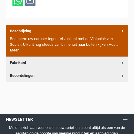
Beschrijving
Bescherm uw camper tegen fel zonlicht met de Visioplair van
Soplair. U kunt nog steeds van binnenuit naar buiten kijken.Hou…
Meer
Fabrikant
Beoordelingen
NEWSLETTER
Meldt u zich aan voor onze nieuwsbrief en u bent altijd als één van de
eersten op de hoogte van nieuwe producten en aanbiedingen.