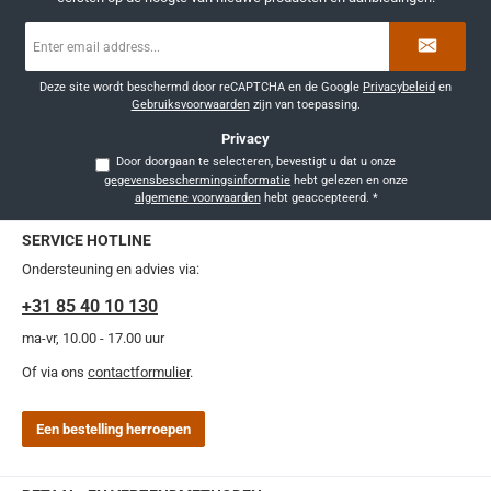
E-
mailadres
*
Deze site wordt beschermd door reCAPTCHA en de Google
Privacybeleid
en
Gebruiksvoorwaarden
zijn van toepassing.
Privacy
Door doorgaan te selecteren, bevestigt u dat u onze
gegevensbeschermingsinformatie
hebt gelezen en onze
algemene voorwaarden
hebt geaccepteerd.
*
SERVICE HOTLINE
Ondersteuning en advies via:
+31 85 40 10 130
ma-vr, 10.00 - 17.00 uur
Of via ons
contactformulier
.
Een bestelling herroepen