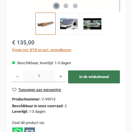
Normale prijs:
€ 135,00
Prijzen incl. BTW en excl. verzendkosten
Beschikbaar, levertijd: 1-3 dagen
Producthoeveelheid: Voer de gewenste hoeveelheid in of gebruik de knoppen om de
In de winkelmand
Toevoegen aan wensenlijst
Productnummer:
V-99013
Beschikbaar in onze voorraad:
2
Levertijd:
1-3 dagen
Deel dit product via: