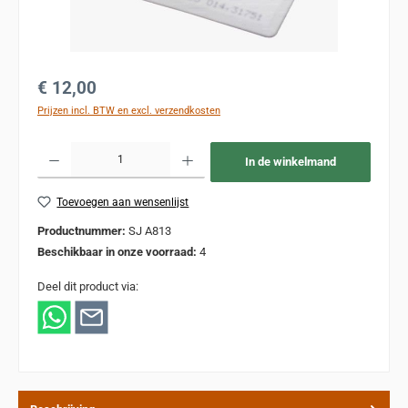
Normale prijs:
€ 12,00
Prijzen incl. BTW en excl. verzendkosten
Producthoeveelheid: Voer de gewenste hoeveelheid in of gebruik de knoppen om de
In de winkelmand
Toevoegen aan wensenlijst
Productnummer:
SJ A813
Beschikbaar in onze voorraad:
4
Deel dit product via: