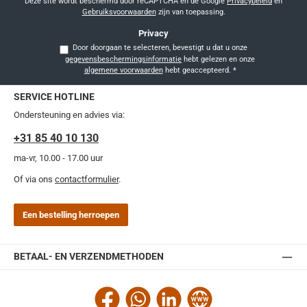
Deze site wordt beschermd door reCAPTCHA en de Google
Privacybeleid
en
Gebruiksvoorwaarden
zijn van toepassing.
Privacy
Door doorgaan te selecteren, bevestigt u dat u onze
gegevensbeschermingsinformatie
hebt gelezen en onze
algemene voorwaarden
hebt geaccepteerd.
*
SERVICE HOTLINE
Ondersteuning en advies via:
+31 85 40 10 130
ma-vr, 10.00 - 17.00 uur
Of via ons
contactformulier
.
Een bestelling herroepen
BETAAL- EN VERZENDMETHODEN
Facebook
WhatsApp
LinkedIn
Website