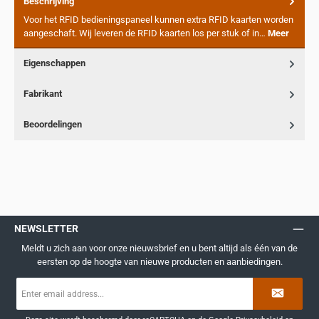
Beschrijving
Voor het RFID bedieningspaneel kunnen extra RFID kaarten worden
aangeschaft. Wij leveren de RFID kaarten los per stuk of in…
Meer
Eigenschappen
Fabrikant
Beoordelingen
NEWSLETTER
Meldt u zich aan voor onze nieuwsbrief en u bent altijd als één van de
eersten op de hoogte van nieuwe producten en aanbiedingen.
E-
mailadres
*