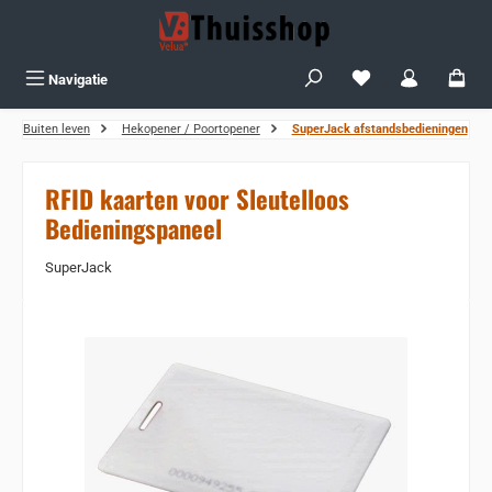
Ga naar de hoofdinhoud
Je hebt 0 items op j
Navigatie
Buiten leven
Hekopener / Poortopener
SuperJack afstandsbedieningen
RFID kaarten voor Sleutelloos
Bedieningspaneel
SuperJack
Sla de afbeeldingengalerij over