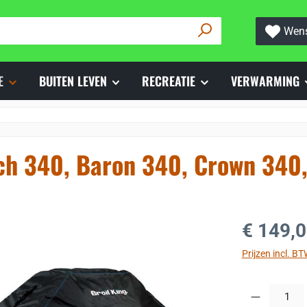
Wens
E
BUITEN LEVEN
RECREATIE
VERWARMING
h 340, Baron 340, Crown 340,
Normale prijs
€ 149,
Prijzen incl. B
Producthoeveelh