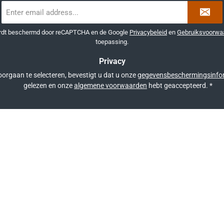
E-
mailadres
*
ordt beschermd door reCAPTCHA en de Google
Privacybeleid
en
Gebruiksvoorwa
toepassing.
Privacy
orgaan te selecteren, bevestigt u dat u onze
gegevensbeschermingsinfo
gelezen en onze
algemene voorwaarden
hebt geaccepteerd.
*