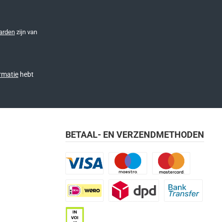
arden
zijn van
rmatie
hebt
BETAAL- EN VERZENDMETHODEN
Visa
Maestro
Mastercard
iDEAL | Wero
DPD
Bank transfer