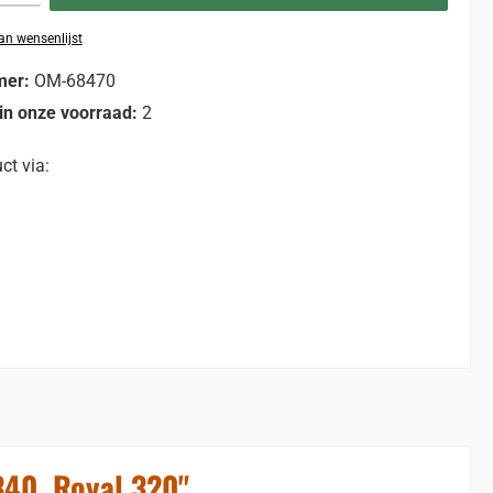
n wensenlijst
mer:
OM-68470
in onze voorraad:
2
ct via:
40, Royal 320"