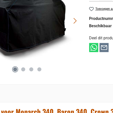
Toevoegen aa
Productnum
Beschikbaar 
Deel dit produ
 voor Monarch 340, Baron 340, Crown 3