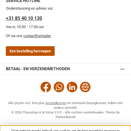
SERVICE HOTLINE
Ondersteuning en advies via:
+31 85 40 10 130
ma-vr, 10.00 - 17.00 uur
Of via ons
contactformulier
.
Een bestelling herroepen
BETAAL- EN VERZENDMETHODEN
Facebook
WhatsApp
LinkedIn
Website
Alle prijzen incl. btw plus
verzendkosten
en eventuele bezorgkosten, indien niet
anders vermeld.
© 2026 Thuisshop.nl & Velua V.O.F. - Alle rechten voorbehouden. Theme by
ThemeWare®
Deze website maakt gebruik van cookies om de best mogelijke ervaring te