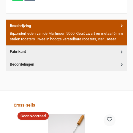
Beschrijving
Bijzonderheden van de Martinsen 5000 Kleur: zwart en metaal 6 mm
stalen roosters Twee in hoogte verstelbare roosters, vier…
Meer
Fabrikant
Beoordelingen
Sla de afbeeldingengalerij over
Cross-sells
Geen voorraad