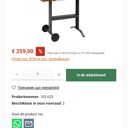
Verkoopprijs:
€ 259,00
%
Normale prijs:
Prijs was
€ 289,00
Prijs nu
(10.38% bespaard)
Prijzen incl. BTW en excl. verzendkosten
Producthoeveelheid: Voer de gewenste hoeveelheid in of gebruik de knoppen om de
In de winkelmand
Toevoegen aan wensenlijst
Productnummer:
102 623
Beschikbaar in onze voorraad:
2
Deel dit product via: