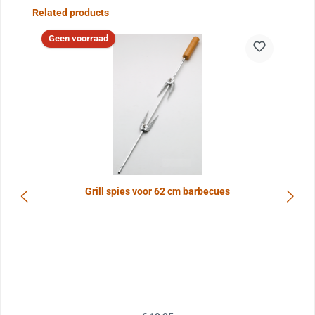
Sla de afbeeldingengalerij over
Related products
Geen voorraad
Grill spies voor 62 cm barbecues