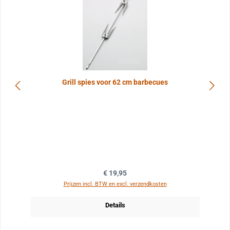
Grill spies voor 62 cm barbecues
Normale prijs:
€ 19,95
Prijzen incl. BTW en excl. verzendkosten
Details