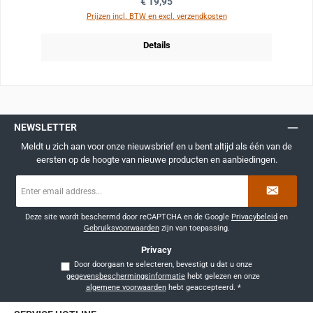
Normale prijs:
€ 19,95
Prijzen incl. BTW en excl. verzendkosten
Details
NEWSLETTER
Meldt u zich aan voor onze nieuwsbrief en u bent altijd als één van de
eersten op de hoogte van nieuwe producten en aanbiedingen.
E-
mailadres
*
Deze site wordt beschermd door reCAPTCHA en de Google
Privacybeleid
en
Gebruiksvoorwaarden
zijn van toepassing.
Privacy
Door doorgaan te selecteren, bevestigt u dat u onze
gegevensbeschermingsinformatie
hebt gelezen en onze
algemene voorwaarden
hebt geaccepteerd.
*