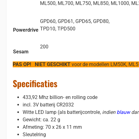
ML500, ML700, ML750, ML850, ML1000, ML
GPD60, GPD61, GPD65, GPD80,
TPD10, TPD500
Powerdrive
200
Sesam
PAS OP!
NIET GESCHIKT
voor de modellen LM50K, ML5
Specificaties
433,92 Mhz billion- en rolling code
incl. 3V batterij CR2032
Witte LED lamp (als batterijcontrole,
indien
blauw
dan
Gewicht: ca. 22 g
Afmeting: 70 x 26 x 11 mm
Sleutelring