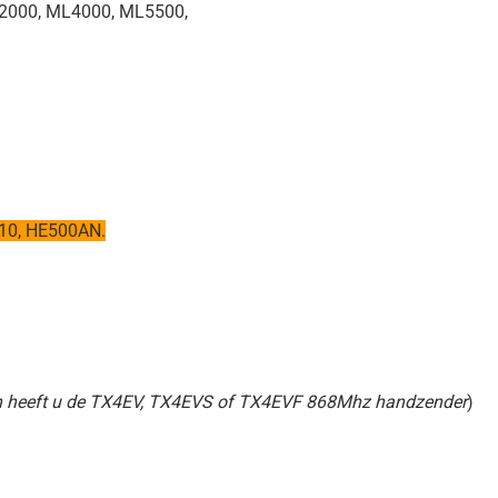
2000, ML4000, ML5500,
10, HE500AN.
 heeft u de TX4EV, TX4EVS of TX4EVF 868Mhz handzender
)