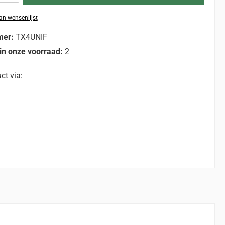
n wensenlijst
mer:
TX4UNIF
in onze voorraad:
2
ct via: