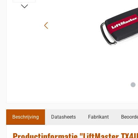
Beschrijving
Datasheets
Fabrikant
Beoorde
Productinformatie "LiftMaster TX4