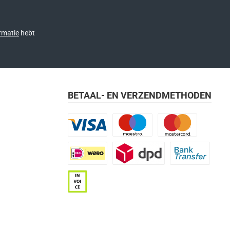
rmatie
hebt
BETAAL- EN VERZENDMETHODEN
Visa
Maestro
Mastercard
iDEAL | Wero
DPD
Bank transfer
Op rekening (betaaltermijn 21 dagen)