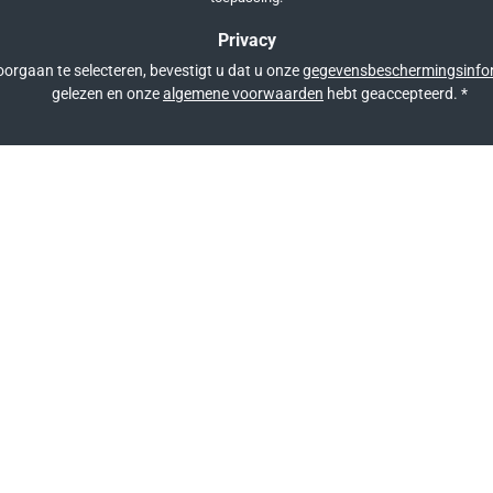
Privacy
orgaan te selecteren, bevestigt u dat u onze
gegevensbeschermingsinfo
gelezen en onze
algemene voorwaarden
hebt geaccepteerd.
*