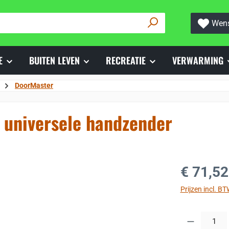
Wens
E
BUITEN LEVEN
RECREATIE
VERWARMING
DoorMaster
 universele handzender
Normale prijs
€ 71,52
Prijzen incl. B
Producthoeveelh