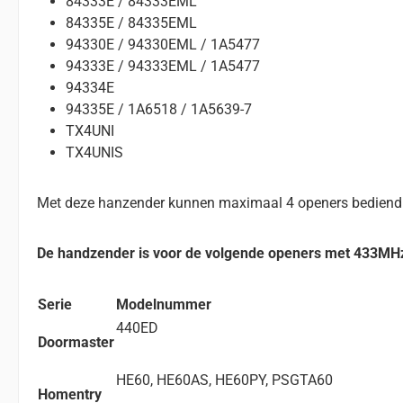
84333E / 84333EML
84335E / 84335EML
94330E / 94330EML / 1A5477
94333E / 94333EML / 1A5477
94334E
94335E / 1A6518 / 1A5639-7
TX4UNI
TX4UNIS
Met deze hanzender kunnen maximaal 4 openers bediend
De handzender is voor de volgende openers met 433MHz
Serie
Modelnummer
440ED
Doormaster
HE60, HE60AS, HE60PY, PSGTA60
Homentry