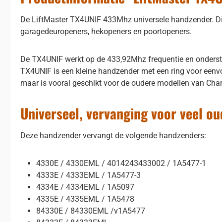
De LiftMaster TX4UNIF 433Mhz universele handzender. Di
garagedeuropeners, hekopeners en poortopeners.
De TX4UNIF werkt op de 433,92Mhz frequentie en onderst
TX4UNIF is een kleine handzender met een ring voor eenvo
maar is vooral geschikt voor de oudere modellen van Cham
Universeel, vervanging voor veel o
Deze handzender vervangt de volgende handzenders:
4330E / 4330EML / 4014243433002 / 1A5477-1
4333E / 4333EML / 1A5477-3
4334E / 4334EML / 1A5097
4335E / 4335EML / 1A5478
84330E / 84330EML /v1A5477