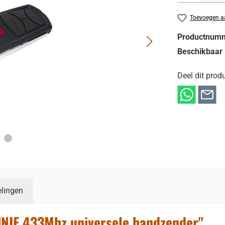
Toevoegen aa
Productnum
Beschikbaar 
Deel dit produ
lingen
UNIF 433Mhz universele handzender"