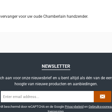
 vervanger voor uw oude Chamberlain handzender.
NEWSLETTER
ich aan voor onze nieuwsbrief en u bent altijd als één van de eer
hoogte van nieuwe producten en aanbiedingen.
E-
mailadres
*
ordt beschermd door reCAPTCHA en de Google
Privacybeleid
en
Gebruiksvoorwa
toepassing.