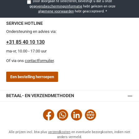
Door doorgaan te selecteren, bevestigt u dat u onze
gegevensbeschermingsinformatie
hebt gelezen en onze
algemene voorwaarden
hebt geaccepteerd.
*
SERVICE HOTLINE
Ondersteuning en advies via:
+31 85 40 10 130
ma-vr, 10.00 - 17.00 uur
Of via ons
contactformulier
.
Een bestelling herroepen
BETAAL- EN VERZENDMETHODEN
Facebook
WhatsApp
LinkedIn
Website
Alle prijzen incl. btw plus
verzendkosten
en eventuele bezorgkosten, indien niet
anders vermeld.