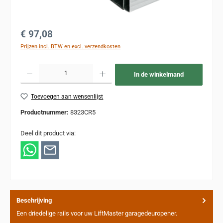
Normale prijs:
€ 97,08
Prijzen incl. BTW en excl. verzendkosten
Producthoeveelheid: Voer de gewenste hoeveelheid in of gebruik de knoppen om de
In de winkelmand
Toevoegen aan wensenlijst
Productnummer:
8323CR5
Deel dit product via:
Beschrijving
Een driedelige rails voor uw LiftMaster garagedeuropener.