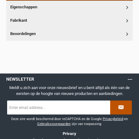
Eigenschappen
Fabrikant
Beoordelingen
NEWSLETTER
Meldt u zich aan voor onze nieuwsbrief en u bent altijd als één van de
eersten op de hoogte van nieuwe producten en aanbiedingen.
E-
mailadres
*
Deze site wordt beschermd door reCAPTCHA en de Google
Privacybeleid
en
Gebruiksvoorwaarden
zijn van toepassing.
Privacy