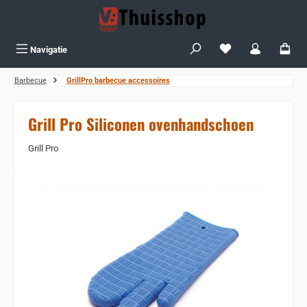
Ga naar de hoofdinhoud
Je hebt 0 items op j
Navigatie
Barbecue
GrillPro barbecue accessoires
Grill Pro Siliconen ovenhandschoen
Grill Pro
Sla de afbeeldingengalerij over