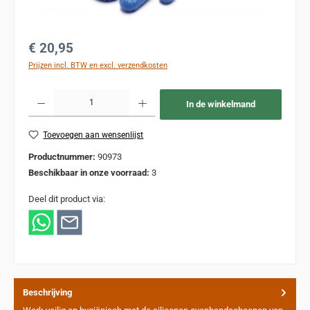
Normale prijs:
€ 20,95
Prijzen incl. BTW en excl. verzendkosten
Producthoeveelheid: Voer de gewenste hoeveelheid in of gebruik de knoppen om de
In de winkelmand
Toevoegen aan wensenlijst
Productnummer:
90973
Beschikbaar in onze voorraad:
3
Deel dit product via:
Beschrijving