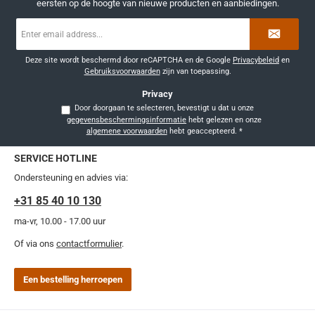
eersten op de hoogte van nieuwe producten en aanbiedingen.
E-
mailadres
*
Deze site wordt beschermd door reCAPTCHA en de Google
Privacybeleid
en
Gebruiksvoorwaarden
zijn van toepassing.
Privacy
Door doorgaan te selecteren, bevestigt u dat u onze
gegevensbeschermingsinformatie
hebt gelezen en onze
algemene voorwaarden
hebt geaccepteerd.
*
SERVICE HOTLINE
Ondersteuning en advies via:
+31 85 40 10 130
ma-vr, 10.00 - 17.00 uur
Of via ons
contactformulier
.
Een bestelling herroepen