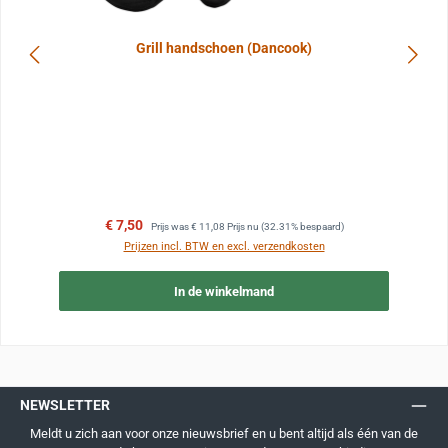
Grill handschoen (Dancook)
Verkoopprijs:
Normale prijs:
€ 7,50
Prijs was
€ 11,08
Prijs nu
(32.31% bespaard)
Prijzen incl. BTW en excl. verzendkosten
In de winkelmand
NEWSLETTER
Meldt u zich aan voor onze nieuwsbrief en u bent altijd als één van de