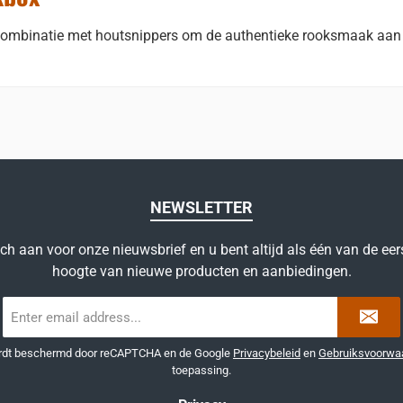
 combinatie met houtsnippers om de authentieke rooksmaak aan h
NEWSLETTER
ich aan voor onze nieuwsbrief en u bent altijd als één van de eer
hoogte van nieuwe producten en aanbiedingen.
E-
mailadres
*
ordt beschermd door reCAPTCHA en de Google
Privacybeleid
en
Gebruiksvoorwa
toepassing.