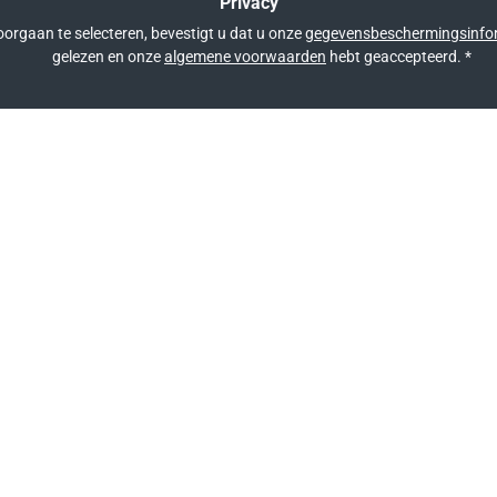
Privacy
orgaan te selecteren, bevestigt u dat u onze
gegevensbeschermingsinfo
gelezen en onze
algemene voorwaarden
hebt geaccepteerd.
*