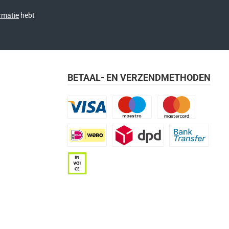
rmatie
hebt
BETAAL- EN VERZENDMETHODEN
Visa
Maestro
Mastercard
iDEAL | Wero
DPD
Bank transfer
Op rekening (betaaltermijn 21 dagen)