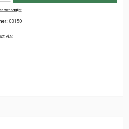
n wensenlijst
mer:
00150
ct via: