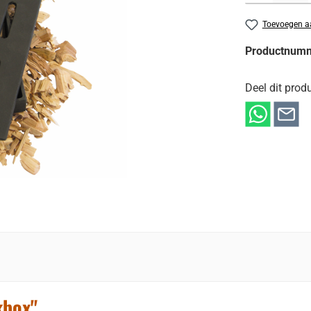
Toevoegen aa
Productnum
Deel dit produ
kbox"