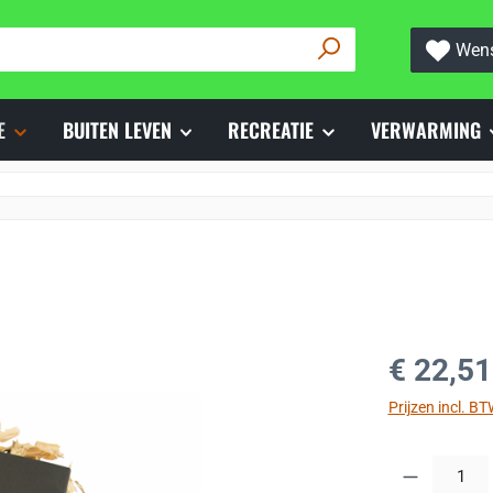
Wens
E
BUITEN LEVEN
RECREATIE
VERWARMING
Normale prijs
€ 22,51
Prijzen incl. B
Producthoeveelh