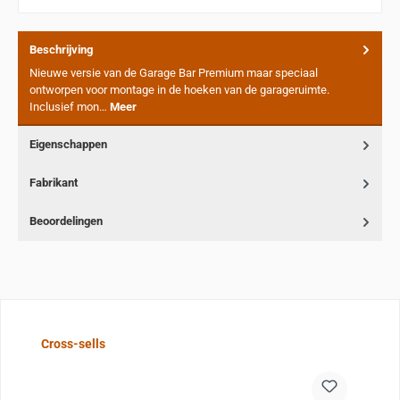
Beschrijving
Nieuwe versie van de Garage Bar Premium maar speciaal
ontworpen voor montage in de hoeken van de garageruimte.
Inclusief mon…
Meer
Eigenschappen
Fabrikant
Beoordelingen
Sla de afbeeldingengalerij over
Cross-sells