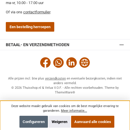
ma-vr, 10.00 - 17.00 uur
Of via ons
contactformulier
.
Een bestelling herroepen
BETAAL- EN VERZENDMETHODEN
Facebook
WhatsApp
LinkedIn
Website
Alle prijzen incl. btw plus
verzendkosten
en eventuele bezorgkosten, indien niet
anders vermeld.
© 2026 Thuisshop.nl & Velua V.O.F. - Alle rechten voorbehouden. Theme by
ThemeWare®
Deze website maakt gebruik van cookies om de best mogelijke ervaring te
garanderen.
Meer informatie...
Configureren
Weigeren
Aanvaard alle cookies