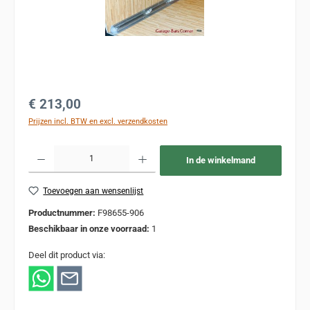
Normale prijs:
€ 213,00
Prijzen incl. BTW en excl. verzendkosten
Producthoeveelheid: Voer de gewenste hoeveelheid in of gebruik de knoppen om de
In de winkelmand
Toevoegen aan wensenlijst
Productnummer:
F98655-906
Beschikbaar in onze voorraad:
1
Deel dit product via: