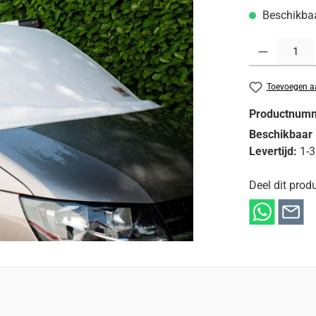
Beschikbaar
Producthoeveelh
Toevoegen aa
Productnum
Beschikbaar 
Levertijd:
1-3
Deel dit produ