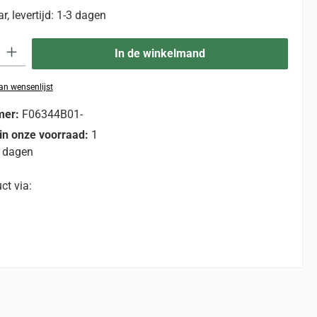
, levertijd: 1-3 dagen
eid: Voer de gewenste hoeveelheid in of gebruik de knoppen om de hoevee
In de winkelmand
n wensenlijst
mer:
F06344B01-
in onze voorraad:
1
 dagen
ct via: