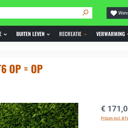
Wens
E
BUITEN LEVEN
RECREATIE
VERWARMING
T6 OP = OP
Normale prijs
€ 171,
Prijzen incl. B