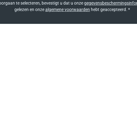
orgaan te selecteren, bevestigt u dat u onze
gegevensbeschermingsinfo
gelezen en onze
algemene voorwaarden
hebt geaccepteerd.
*