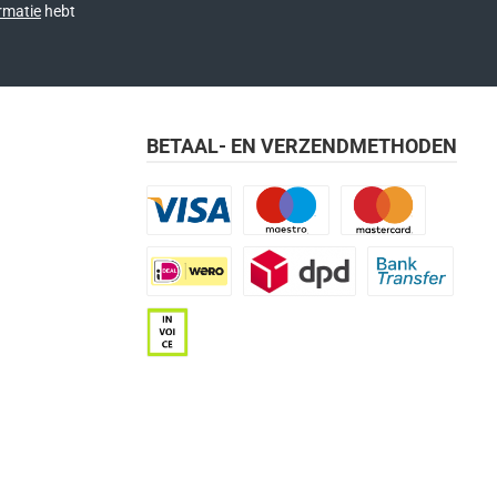
rmatie
hebt
BETAAL- EN VERZENDMETHODEN
Visa
Maestro
Mastercard
iDEAL | Wero
DPD
Bank transfer
Op rekening (betaaltermijn 21 dagen)