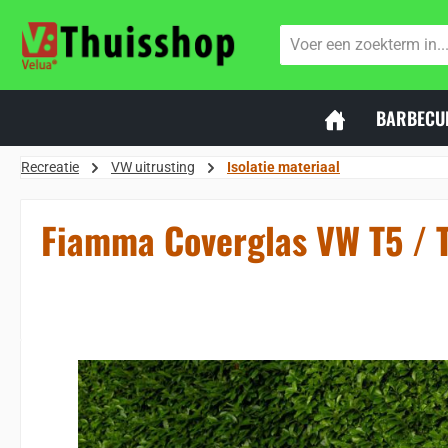
naar de hoofdinhoud
Ga naar de zoekopdracht
Ga naar de hoofdnavigatie
BARBECU
Recreatie
VW uitrusting
Isolatie materiaal
Fiamma Coverglas VW T5 / 
Sla de afbeeldingengalerij over