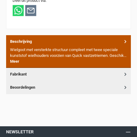
Deel dit product via:
Beschrijving
Wielgoot met versterkte structuur compleet met twee speciale
kunststof wielhouders voorzien van Quick vastzetriemen. Geschik…
Meer
Fabrikant
Beoordelingen
NEWSLETTER