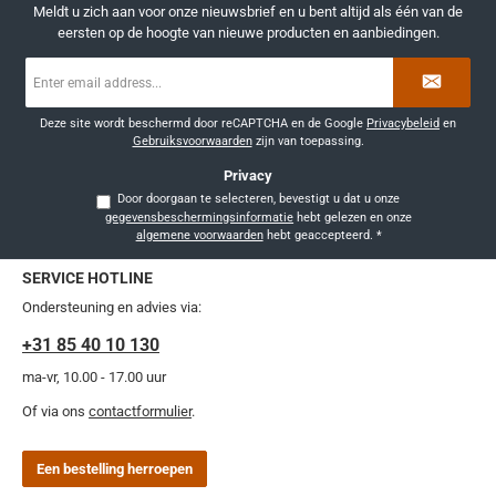
Meldt u zich aan voor onze nieuwsbrief en u bent altijd als één van de
eersten op de hoogte van nieuwe producten en aanbiedingen.
E-
mailadres
*
Deze site wordt beschermd door reCAPTCHA en de Google
Privacybeleid
en
Gebruiksvoorwaarden
zijn van toepassing.
Privacy
Door doorgaan te selecteren, bevestigt u dat u onze
gegevensbeschermingsinformatie
hebt gelezen en onze
algemene voorwaarden
hebt geaccepteerd.
*
SERVICE HOTLINE
Ondersteuning en advies via:
+31 85 40 10 130
ma-vr, 10.00 - 17.00 uur
Of via ons
contactformulier
.
Een bestelling herroepen