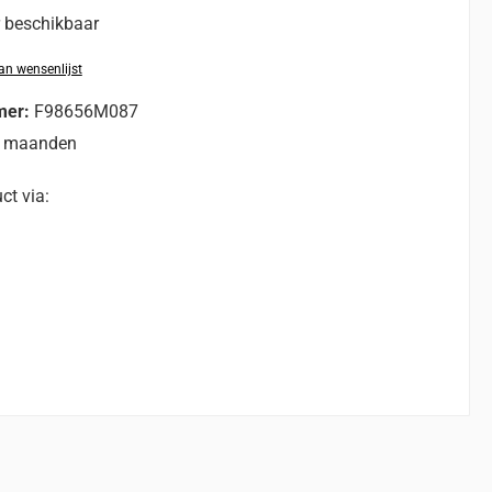
r beschikbaar
n wensenlijst
mer:
F98656M087
3 maanden
ct via: