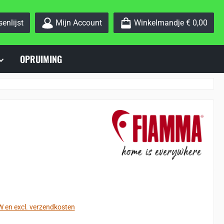
Je hebt 0 items op je verlanglijstje
enlijst
Mijn Account
Winkelmandje
€ 0,00
OPRUIMING
:
TW en excl. verzendkosten