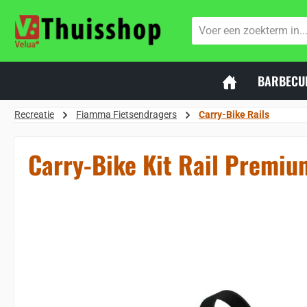
naar de hoofdinhoud
Ga naar de zoekopdracht
Ga naar de hoofdnavigatie
BARBECU
Recreatie
Fiamma Fietsendragers
Carry-Bike Rails
Carry-Bike Kit Rail Premiu
Sla de afbeeldingengalerij over