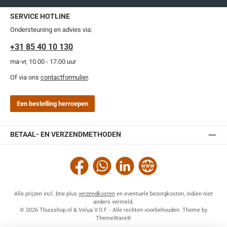
SERVICE HOTLINE
Ondersteuning en advies via:
+31 85 40 10 130
ma-vr, 10.00 - 17.00 uur
Of via ons
contactformulier
.
Een bestelling herroepen
BETAAL- EN VERZENDMETHODEN
Facebook
WhatsApp
LinkedIn
Website
Alle prijzen incl. btw plus
verzendkosten
en eventuele bezorgkosten, indien niet
anders vermeld.
© 2026 Thuisshop.nl & Velua V.O.F. - Alle rechten voorbehouden. Theme by
ThemeWare®