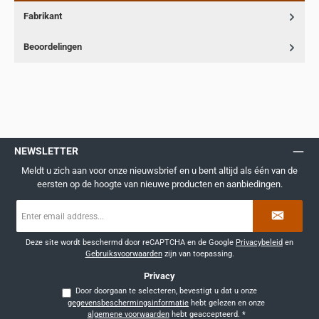
Fabrikant
Beoordelingen
NEWSLETTER
Meldt u zich aan voor onze nieuwsbrief en u bent altijd als één van de
eersten op de hoogte van nieuwe producten en aanbiedingen.
E-
mailadres
*
Deze site wordt beschermd door reCAPTCHA en de Google
Privacybeleid
en
Gebruiksvoorwaarden
zijn van toepassing.
Privacy
Door doorgaan te selecteren, bevestigt u dat u onze
gegevensbeschermingsinformatie
hebt gelezen en onze
algemene voorwaarden
hebt geaccepteerd.
*