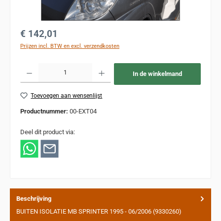
Normale prijs:
€ 142,01
Prijzen incl. BTW en excl. verzendkosten
Producthoeveelheid: Voer de gewenste hoeveelheid in of gebruik de knoppen om de
In de winkelmand
Toevoegen aan wensenlijst
Productnummer:
00-EXT04
Deel dit product via:
Beschrijving
BUITEN ISOLATIE MB SPRINTER 1995 - 06/2006 (9330260)