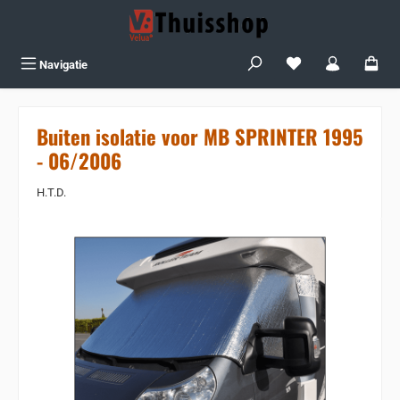
Ga naar de hoofdinhoud
Je hebt 0 items op j
Navigatie
Buiten isolatie voor MB SPRINTER 1995
- 06/2006
H.T.D.
Sla de afbeeldingengalerij over