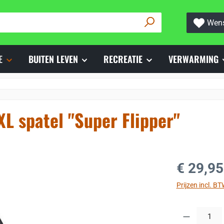
Wens
E
BUITEN LEVEN
RECREATIE
VERWARMING
L spatel "Super Flipper"
Normale prijs
€ 29,95
Prijzen incl. B
Producthoeveelh