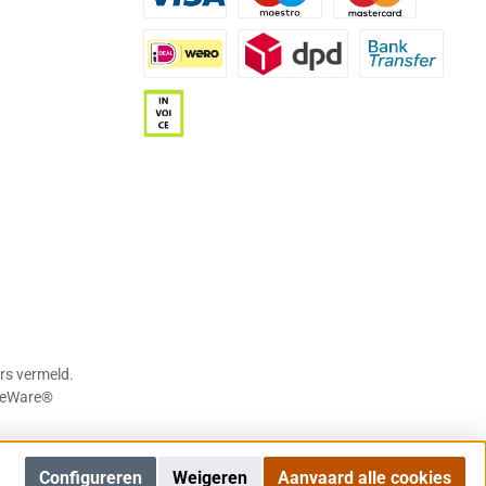
Visa
Maestro
Mastercard
iDEAL | Wero
DPD
Bank transfer
Op rekening (betaaltermijn 21 dagen)
rs vermeld.
eWare®
Configureren
Weigeren
Aanvaard alle cookies