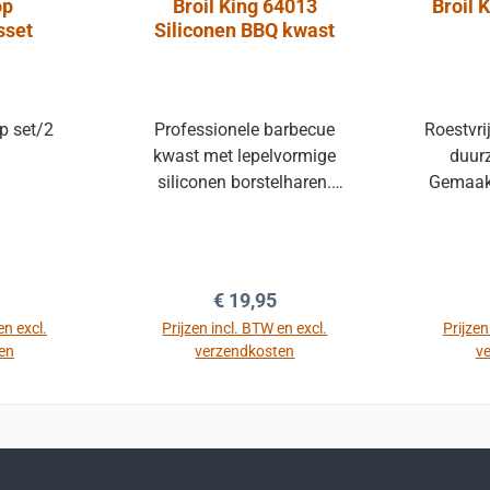
op
Broil King 64013
Broil 
sset
Siliconen BBQ kwast
p set/2
Professionele barbecue
Roestvri
kwast met lepelvormige
duurz
siliconen borstelharen.
Gemaak
Eigenschappen Gemaakt
roestvri
van extra dik 1,8 mm
de ech
roestvrij staal. 64cm lang
Voorzien
Warmte bestendig tot
fl
 prijs:
Normale prijs:
€ 19,95
260°C
en excl.
Prijzen incl. BTW en excl.
Prijzen
en
verzendkosten
v
mand
In de winkelmand
In 