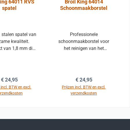
King 64011 RVS
Broil King 64014
spatel
Schoonmaakborstel
j stalen spatel van
Professionele
ame kwaliteit.
schoonmaakborstel voor
t van 1,8 mm dik
het reinigen van het
j staal. Alleen voor
grillrooster van de
te professional.
barbecue. Gemaakt van
 van geïntegreerde
extra dik 1,8 mm roestvrij
essenopener.
staal. De borstelkop is
Normale prijs:
Normale prijs:
€ 24,95
€ 24,95
vervangbaar wanneer deze
 incl. BTW en excl.
Prijzen incl. BTW en excl.
na intensief gebruik
erzendkosten
verzendkosten
versleten is. Als optie is er
een setje leverbaar van
de winkelmand
In de winkelmand
twee losse borstelkoppen.