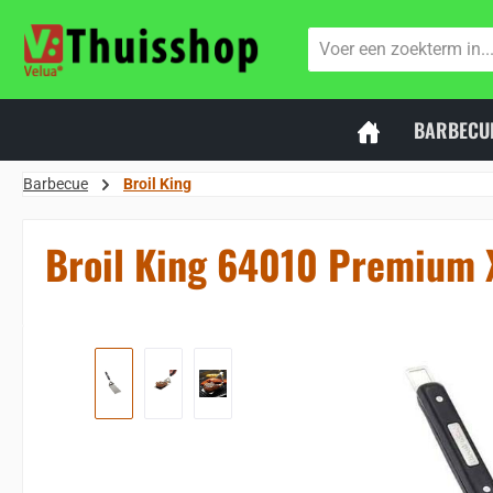
naar de hoofdinhoud
Ga naar de zoekopdracht
Ga naar de hoofdnavigatie
BARBECU
Barbecue
Broil King
Broil King 64010 Premium X
Sla de afbeeldingengalerij over