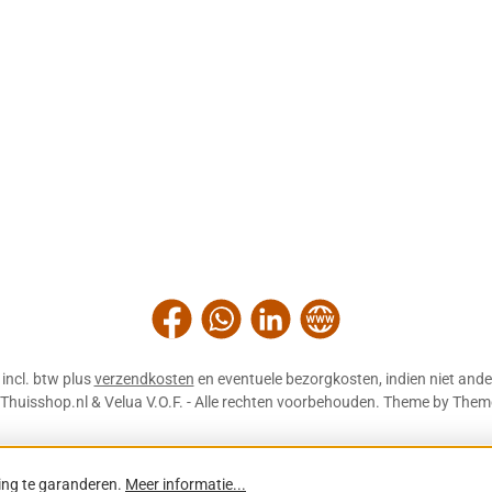
Facebook
WhatsApp
LinkedIn
Website
n incl. btw plus
verzendkosten
en eventuele bezorgkosten, indien niet ande
Thuisshop.nl & Velua V.O.F. - Alle rechten voorbehouden. Theme by
Them
ing te garanderen.
Meer informatie...