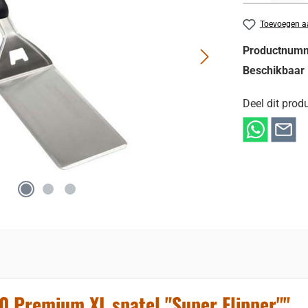
Toevoegen aa
Productnum
Beschikbaar 
Deel dit produ
0 Premium XL spatel "Super Flipper""