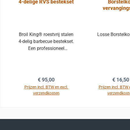
4-delige RVS bestekset
Borstelk
vervanging
Broil King® roestvrij stalen
Losse Borstelko
4-delig barbecue bestekset.
Een professioneel
accessoireset voor diegene
die alleen de beste kwaliteit
wenst. Duurzaam ontwerp
van extra dik 1,8 mm
Normale prijs:
Normale
€ 95,00
€ 16,50
roestvrij staal. Een set
Prijzen incl. BTW en excl.
Prijzen incl. BTW 
bestaat uit een knijptang,
verzendkosten
verzendkost
spatel, eensiliconen kwast
en een schoonmaakborstel.
In de winkelmand
In de winkel