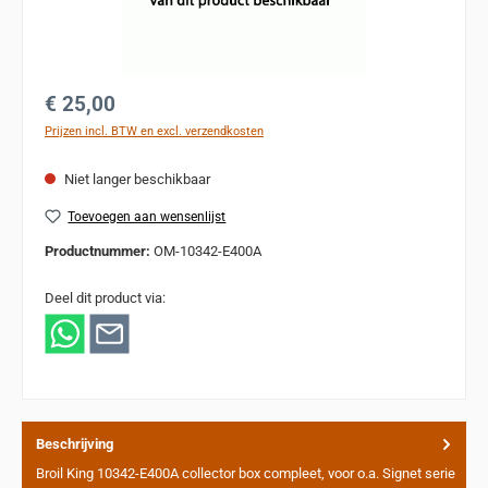
Normale prijs:
€ 25,00
Prijzen incl. BTW en excl. verzendkosten
Niet langer beschikbaar
Toevoegen aan wensenlijst
Productnummer:
OM-10342-E400A
Deel dit product via:
Beschrijving
Broil King 10342-E400A collector box compleet, voor o.a. Signet serie