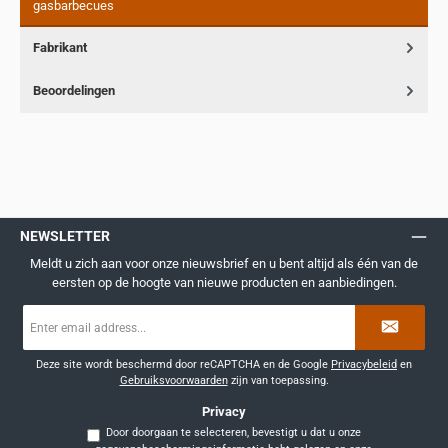
gasbarbecues
Fabrikant
Beoordelingen
NEWSLETTER
Meldt u zich aan voor onze nieuwsbrief en u bent altijd als één van de
eersten op de hoogte van nieuwe producten en aanbiedingen.
E-
mailadres
*
Deze site wordt beschermd door reCAPTCHA en de Google
Privacybeleid
en
Gebruiksvoorwaarden
zijn van toepassing.
Privacy
Door doorgaan te selecteren, bevestigt u dat u onze