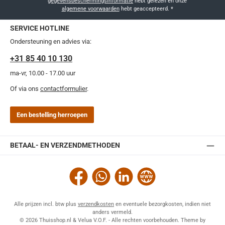
gegevensbeschermingsinformatie
hebt gelezen en onze
algemene voorwaarden
hebt geaccepteerd.
*
SERVICE HOTLINE
Ondersteuning en advies via:
+31 85 40 10 130
ma-vr, 10.00 - 17.00 uur
Of via ons
contactformulier
.
Een bestelling herroepen
BETAAL- EN VERZENDMETHODEN
Facebook
WhatsApp
LinkedIn
Website
Alle prijzen incl. btw plus
verzendkosten
en eventuele bezorgkosten, indien niet
anders vermeld.
© 2026 Thuisshop.nl & Velua V.O.F. - Alle rechten voorbehouden. Theme by