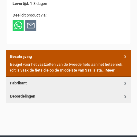
Levertijd:
1-3 dagen
Deel dit product via:
Beschrijving
Beugel voor het vastzetten van de tweede fiets aan het fietsenrek.
(dit is vaak de fiets die op de middelste van 3 rails sta…
Meer
Fabrikant
Beoordelingen