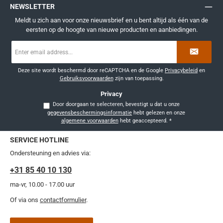
NEWSLETTER
Meldt u zich aan voor onze nieuwsbrief en u bent altijd als één van de
eersten op de hoogte van nieuwe producten en aanbiedingen.
E-
mailadres
*
Deze site wordt beschermd door reCAPTCHA en de Google
Privacybeleid
en
Gebruiksvoorwaarden
zijn van toepassing.
Privacy
Door doorgaan te selecteren, bevestigt u dat u onze
gegevensbeschermingsinformatie
hebt gelezen en onze
algemene voorwaarden
hebt geaccepteerd.
*
SERVICE HOTLINE
Ondersteuning en advies via:
+31 85 40 10 130
ma-vr, 10.00 - 17.00 uur
Of via ons
contactformulier
.