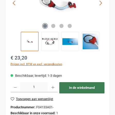
Normale prijs:
€ 23,20
Prijzen incl. BTW en excl. verzendkosten
Beschikbaar, levertijd: 1-3 dagen
Producthoeveelheid: Voer de gewenste hoeveelheid in of gebruik de knoppen om de
In de winkelmand
Toevoegen aan wensenlijst
Productnummer:
F04133A01-
Beschikbaar in onze voorraad:
1